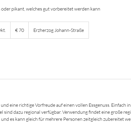
ß oder pikant, welches gut vorbereitet werden kann
70
Euro
kt.
B
€ 70
Erzherzog Johann-Straße
e
g
i
n
n
t
a
m
:
1
und eine richtige Vorfreude auf einen vollen Essgenuss. Einfach i
5
el sind dazu regional verfügbar. Verwendung findet eine große reg
.
t und es kann gleich für mehrere Personen zeitgleich zubereitet we
O
k