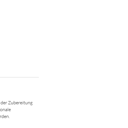
n der Zubereitung
ionale
rden.