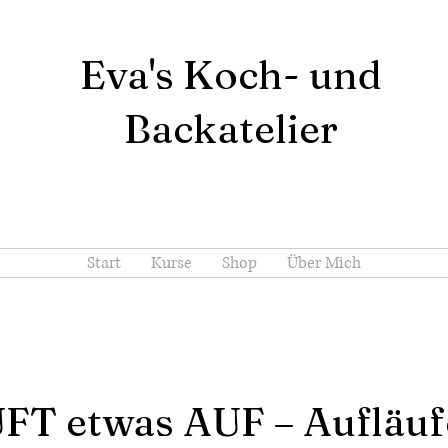
Eva's Koch- und
Backatelier
Start
Kurse
Shop
Über Mich
FT etwas AUF – Aufläuf