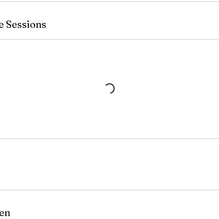
t
.
e Sessions
en