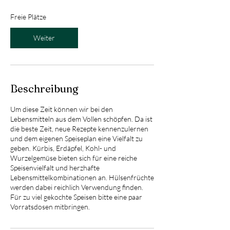
n
t
Freie Plätze
a
m
Weiter
:
4
.
N
o
Beschreibung
v
.
Um diese Zeit können wir bei den
Lebensmitteln aus dem Vollen schöpfen. Da ist
die beste Zeit, neue Rezepte kennenzulernen
und dem eigenen Speiseplan eine Vielfalt zu
geben. Kürbis, Erdäpfel, Kohl- und
Wurzelgemüse bieten sich für eine reiche
Speisenvielfalt und herzhafte
Lebensmittelkombinationen an. Hülsenfrüchte
werden dabei reichlich Verwendung finden.
Für zu viel gekochte Speisen bitte eine paar
Vorratsdosen mitbringen.