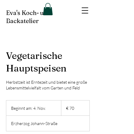
Eva's Koch- und
Backatelier
Vegetarische
Hauptspeisen
Herbstzeit ist Erntezeit und bietet eine große
Lebensmittelvielfalt vom Garten und Feld
70
Euro
Beginnt am: 4. Nov.
B
€ 70
e
g
Erzherzog Johann-Straße
i
n